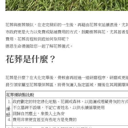
花葬與樹葬類似，在走完精彩的一生後，再藉由花葬來延續浪漫，尤
市政府更是大力以免費或貼補費用的方式，鼓勵樹葬與花，尤其甚者
費用、花葬流程和到底如何祭拜呢？
德恩生命禮儀陪您一起了解花葬儀式。
花葬是什麼？
花葬是什麼？在火化完畢後，骨骸會再經過一道研磨程序，研磨成更
員引領家屬至花葬環保葬區，將骨灰灑入指定區域，爾後在其周圍環
花葬優缺點比較
政府劃定的特定綠化地點、花園或森林，以拋灑或埋藏骨灰的方
不立墓碑不設墳，不記亡者姓名，以供永續循環使用
優
回歸自然塵土，象徵入土為安
點
費用非常便宜甚至有些地方是免費的