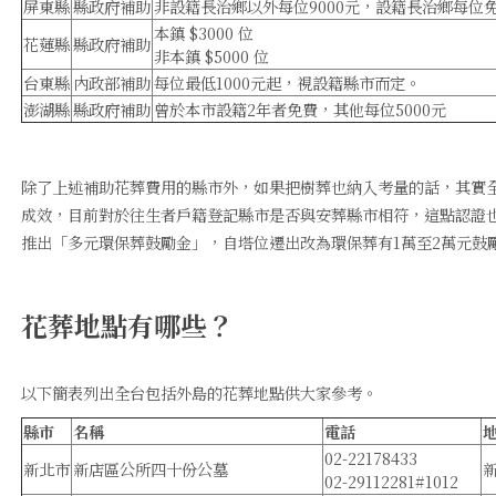
屏東縣
縣政府補助
非設籍長治鄉以外每位9000元，設籍長治鄉每位
本鎮 $3000 位
花蓮縣
縣政府補助
非本鎮 $5000 位
台東縣
內政部補助
每位最低1000元起，視設籍縣市而定。
澎湖縣
縣政府補助
曾於本市設籍2年者免費，其他每位5000元
除了上述補助花葬費用的縣市外，如果把樹葬也納入考量的話，其實
成效，目前對於往生者戶籍登記縣市是否與安葬縣市相符，這點認證
推出「多元環保葬鼓勵金」，自塔位遷出改為環保葬有1萬至2萬元鼓
花葬地點有哪些？
以下簡表列出全台包括外島的花葬地點供大家參考。
縣市
名稱
電話
02-22178433
新北市
新店區公所四十份公墓
02-29112281#1012