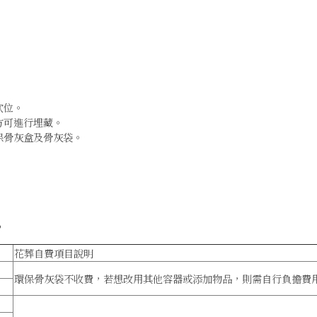
穴位。
方可進行埋藏。
保骨灰盒及骨灰袋。
？
花葬自費項目說明
環保骨灰袋不收費，若想改用其他容器或添加物品，則需自行負擔費