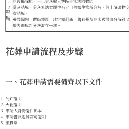
無後悔餘地，一旦骨灰撒入葬區是無法回收的
骨灰結塊，骨灰無法立即性被大自然微生物所分解，與土壤礦物
缺
會結塊。
點
疊葬問題，環保葬區土地定期翻新，舊有骨灰在未被徹底分解錢
層表面與新骨灰混在一起。
花葬申請流程及步驟
一、花葬申請需要備齊以下文件
死亡證明
火化證明
申請人身份證件影本
申請書及埋葬許可證明
繳費單