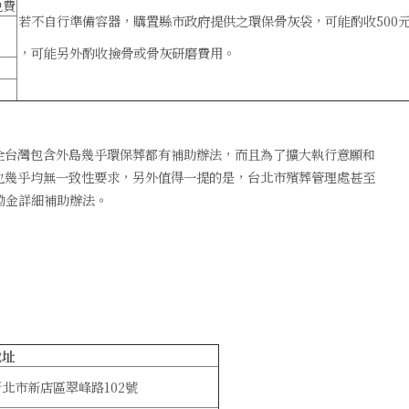
免費
若不自行準備容器，購置縣市政府提供之環保骨灰袋，可能酌收500
，可能另外酌收撿骨或骨灰研磨費用。
全台灣包含外島幾乎環保葬都有補助辦法，而且為了擴大執行意願和
也幾乎均無一致性要求，另外值得一提的是，台北市殯葬管理處甚至
勵金詳細補助辦法。
地址
新北市新店區翠峰路102號