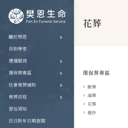
花葬
關於樊恩
告別學堂
禮儀服務
環保葬專區
環保葬專區
社會喪葬補助
樹葬
海葬
喪葬流程
花葬
習俗須知
植存
百日對年日期查閱