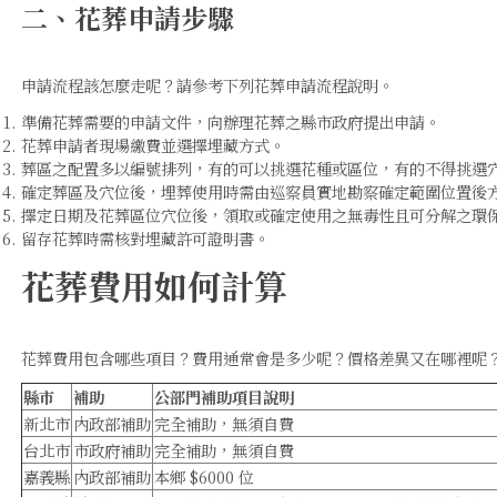
二、花葬申請步驟
申請流程該怎麼走呢？請參考下列花葬申請流程說明。
準備花葬需要的申請文件，向辦理花葬之縣市政府提出申請。
花葬申請者現場繳費並選擇埋藏方式。
葬區之配置多以編號排列，有的可以挑選花種或區位，有的不得挑選
確定葬區及穴位後，埋葬使用時需由巡察員實地勘察確定範圍位置後
擇定日期及花葬區位穴位後，領取或確定使用之無毒性且可分解之環
留存花葬時需核對埋藏許可證明書。
花葬費用如何計算
花葬費用包含哪些項目？費用通常會是多少呢？價格差異又在哪裡呢
縣市
補助
公部門補助項目說明
新北市
內政部補助
完全補助，無須自費
台北市
市政府補助
完全補助，無須自費
嘉義縣
內政部補助
本鄉 $6000 位