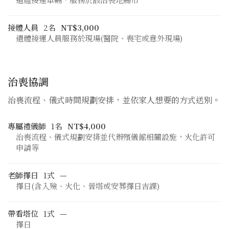
接體人員
2名
NT$3,000
遺體接運人員服務於現場(醫院、喪宅或意外現場)
治喪協調
治喪流程、儀式時間規劃安排，並依家人想要的方式送別。
專屬禮儀師
1名
NT$4,000
治喪流程、儀式規劃安排並代辦殯儀館相關設施，火化許可
申請等
老師擇日
1式
—
擇日(含入殮、火化、晉塔或安葬擇日吉課)
帶看塔位
1式
—
擇日