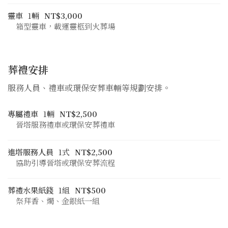
靈車
1輛
NT$3,000
箱型靈車，載運靈柩到火葬場
葬禮安排
服務人員、禮車或環保安葬車輛等規劃安排。
專屬禮車
1輛
NT$2,500
晉塔服務禮車或環保安葬禮車
進塔服務人員
1式
NT$2,500
協助引導晉塔或環保安葬流程
葬禮水果紙錢
1組
NT$500
祭拜香、燭、金銀紙一組