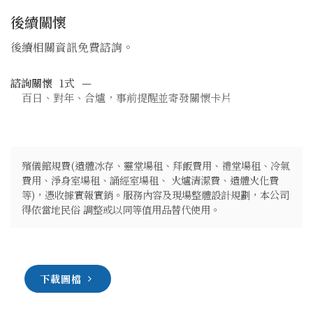
後續關懷
後續相關資訊免費諮詢。
諮詢關懷
1式
—
百日、對年、合爐，事前提醒並寄發關懷卡片
殯儀館規費(遺體冰存、靈堂場租、拜飯費用、禮堂場租、冷氣
費用、淨身室場租、誦經室場租、 火爐清潔費、遺體火化費
等)，憑收據實報實銷。服務內容及現場整體設計規劃，本公司
得依當地民俗 調整或以同等值用品替代使用。
下載圖檔