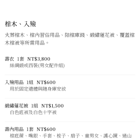
棺木、入殮
火葬棺木、棺內習俗用品、陪棺庫錢、緞繡蓮花被、覆蓋棺
木棺被等所需用品。
壽衣
1套
NT$3,800
絲綢緞或西裝(男女配件組)
入殮用品
1組
NT$600
用於固定遺體與隨身庫安放
緞繡蓮花被
1組
NT$1,500
白色底被及白色十字被
壽內用品
1套
NT$600
棺底蓆、嘴銀、手套、梳子、扇子、童男女、護心鏡、過山