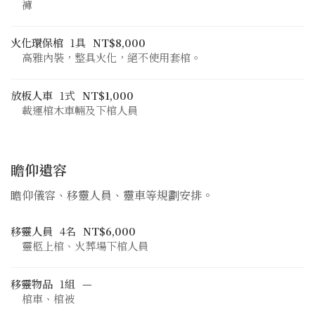
褲
火化環保棺
1具
NT$8,000
高雅內裝，整具火化，絕不使用套棺。
放板人車
1式
NT$1,000
載運棺木車輛及下棺人員
瞻仰遺容
瞻仰儀容、移靈人員、靈車等規劃安排。
移靈人員
4名
NT$6,000
靈柩上棺、火葬場下棺人員
移靈物品
1組
—
棺車、棺被