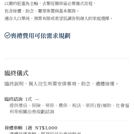
以簡約莊重為主軸，去繁從簡保留必要儀式流程，
包含接體、助念、靈堂佈置與基本服務。
適合人口單純、預算有限或希望低調告別親人的家庭選擇。
喪禮費用可依需求規劃
臨終儀式
臨終說明，親人往生所需安排事項，助念、遺體接運。
臨終諮詢
1式
—
提供禮俗、保險、勞保、農保、稅法、榮民(眷)補助、社會福
利等相關治喪規劃諮詢
接體車輛
1趟
NT$3,000
遺體接運車輛，服務於該治喪地縣市