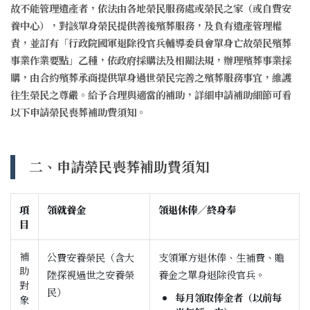
故不能管理遺產者，依法由各地榮民服務處或榮民之家（或自費安
養中心），對該單身榮民提供善後殯葬服務，及負有遺產管理權
責，並訂有「行政院國軍退除役官兵輔導委員會單身亡故榮民殯葬
事業作業要點」乙種，依政府採購法及相關法規，辦理殯葬事業採
購，由合約殯葬承商提供單身過世榮民完善之殯葬服務事宜，維護
往生榮民之尊嚴。給予合理與適當的補助，詳細申請補助細節可看
以下申請榮民喪葬補助費須知。
二、申請榮民喪葬補助費須知
項
領就養金
領退休俸／終身奉
目
補
公費安養榮民（含大
支領軍方退休俸、生補費、贍
助
陸探視過世之安養榮
養金之單身退除役官兵。
對
民）
每月領取俸金者（以前每
象