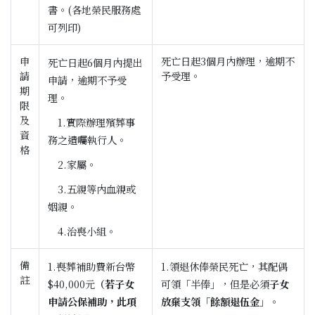
書。(各地榮民服務處
可列印)
申
死亡日起3個月內辦理，逾期不
死亡日起6個月內提出
請
予受理。
申請，逾期不予受
期
理。
限
及
1.實際辦理殯葬事
資
務之遺囑執行人。
格
2.家屬。
3.五親等內血親或
姻親。
4.治喪小組。
備
1.喪葬補助費新台幣
1.領退休俸榮民死亡，其配偶
註
$40,000元
（若子女
可領「半俸」，但是必須
子女
申請公保補助，此項
放棄支領「餘額退伍金」
。