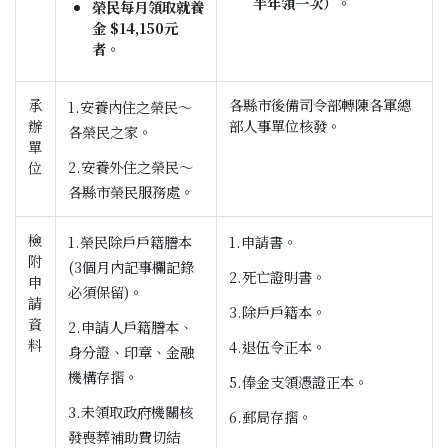
半年領一
次）。
榮民每月領取就養
金 $14,150元
者。
承
各縣市後備司令部轉陳各軍總
1.安養內住之榮民～
辦
部人事單位核發。
各榮民之家。
單
2.安養外住之榮民～
位
各縣市榮民服務處。
檢
1.榮民除戶戶籍謄本
1.申請書。
附
(3個月內記事欄記錄
2.死亡證明書。
申
必須保留)。
請
3.除戶戶籍本。
資
2.申請人戶籍謄本、
料
4.退伍令正本。
身分證、印章、金融
機構存摺。
5.俸金支領憑證正本。
3.未領取政府機關核
6.郵局存摺。
發喪葬補助費切結