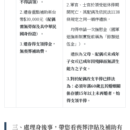
不得請領）
。
2.軍官、士官於領受退休俸期
2.遺眷重點補助新台
間死亡，其配偶及依民法1138
幣$30,000元
（配偶
條規定之同一順序遺族，
需無勞保及具中華民
均得申請一次撫慰金（國軍
國身份證）
。
退撫新制實施前稱為「餘額退
3.
遺眷得支領俸金，
伍金」）。
無喪葬補助費
。
遺族為
父母、配偶
或
未成年
子女
或
已成年因殘障而無謀生
能力之子女
。
3.對於配偶改支半俸已修法
為：必須年滿60歲且其婚姻關
係存續15年以上未再婚者，始
得支領半俸。
三、處理身後事，帶您看喪葬津貼及補助有