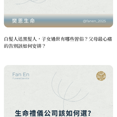
白髮人送黑髮人，子女過世有哪些習俗？父母最心痛
的告別該如何安排？