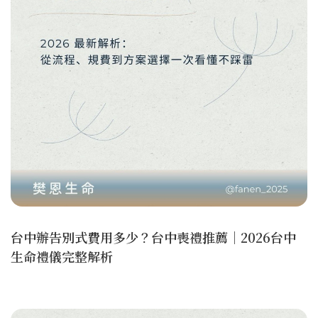
台中辦告別式費用多少？台中喪禮推薦｜2026台中
生命禮儀完整解析