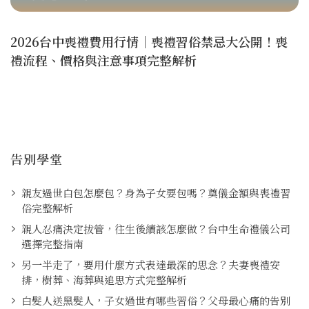
2026台中喪禮費用行情｜喪禮習俗禁忌大公開！喪
禮流程、價格與注意事項完整解析
告別學堂
親友過世白包怎麼包？身為子女要包嗎？奠儀金額與喪禮習
俗完整解析
親人忍痛決定拔管，往生後續該怎麼做？台中生命禮儀公司
選擇完整指南
另一半走了，要用什麼方式表達最深的思念？夫妻喪禮安
排，樹葬、海葬與追思方式完整解析
白髮人送黑髮人，子女過世有哪些習俗？父母最心痛的告別