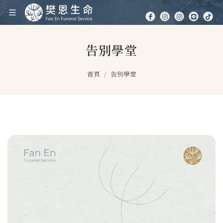
告別學堂
首頁
告別學堂