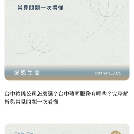
台中禮儀公司怎麼選？台中殯葬服務有哪些？完整解
析與常見問題一次看懂