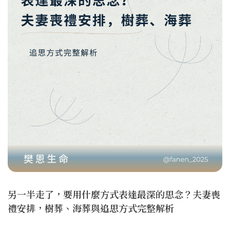
另一半走了，要用什麼方式表達最深的思念？夫妻喪
禮安排，樹葬、海葬與追思方式完整解析