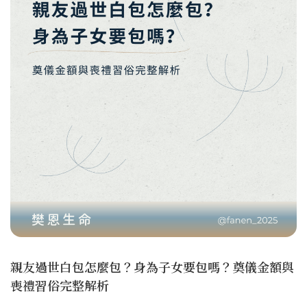
親友過世白包怎麼包？身為子女要包嗎？奠儀金額與
喪禮習俗完整解析