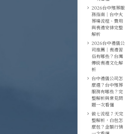
2026台中殯葬服
務指南｜台中火
葬場流程、費用
與喪禮安排完整
解析
2026台中禮儀公
司推薦｜喪禮習
俗有哪些？台灣
傳統喪禮文化解
析
台中禮儀公司怎
麼選？台中殯葬
服務有哪些？完
整解析與常見問
題一次看懂
做七流程 7 天完
整解析，白包怎
麼包？金額行情
一次看懂