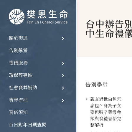
台中辦告別
中生命禮
關於樊恩
告別學堂
禮儀服務
環保葬專區
告別學堂
社會喪葬補助
親友過世白包怎
喪葬流程
麼包？身為子女
習俗須知
要包嗎？奠儀金
額與喪禮習俗完
百日對年日期查閱
整解析