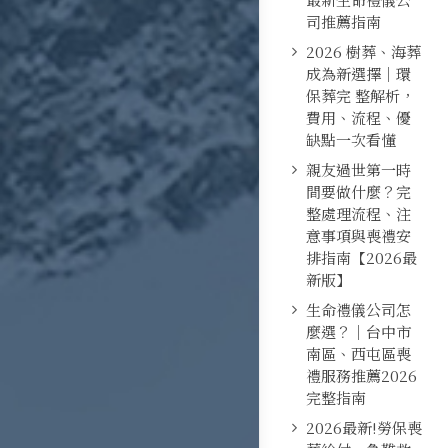
司推薦指南
2026 樹葬、海葬
成為新選擇｜環
保葬完 整解析，
費用、流程、優
缺點一次看懂
親友過世第一時
間要做什麼？完
整處理流程、注
意事項與喪禮安
排指南【2026最
新版】
生命禮儀公司怎
麼選？｜台中市
南區、西屯區喪
禮服務推薦2026
完整指南
2026最新!勞保喪